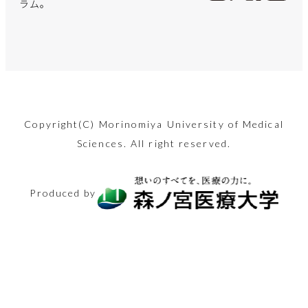
薬剤師が教
まる！
プローチ
らい？
も正直レビ
出す前に知
献！「保健
アル
体も心もス
み”の正体
ラム。
えます
ュー！
るべきこと
師」ってど
ッキリ！
手足の震えなど運
最近、人気が高ま
んな仕事？
夏です。自分の臭
言語発達に必要な
出産費用の無償化
2022年4月から
五十肩？腕を上げ
動障害や認知機能
っている「骨伝導
忘年会・新年会シ
顔のお悩み解消法
マンジャロを用い
あなたの体、凝り
い、気になりませ
各要素へのアプロ
も議論されている
「不妊治療」が保
た時の肩の痛み、
も…パーキンソン
イヤホン」。耳を
新型コロナへの対
ーズン間近！適切
「美容鍼」。30
た減量の現状と健
固まっていません
んか？
ーチや保護者から
昨今。少子化が進
険適用！専門医が
内部ではこうなっ
病の原因と最新の
ふさがないため疲
応や災害派遣など
な二日酔い対策を
代後半の筆者が初
康リスク、社会問
か？簡単ストレッ
お子さんにしてし
む日本ですが、実
リアルな医療現場
ていました。改善
治療法に迫りま
れにくく、安全と
で、世間からたび
行い、年末年始を
2024.08.09
めて体験した内容
題に関し看護師の
チで心も体も健康
Copyright(C) Morinomiya University of Medical
まいがちな言語面
際には妊娠から出
を語ります。
方法も紹介。
す。
言われますが実は
美容
たび注目を集める
Sciences. All right reserved.
乗り切りましょ
を、つつみ隠さず
卵が迫ります
になりましょう！
でのNG行動を知
産までにどれくら
危険性も…。
「保健師」の仕事
う。
全てお伝えしま
2026.02.13
2025.11.14
りましょう！
いのお金がかかる
2024.11.15
シニアと健康
医療とお金
2025.12.26
内容ややりがいに
2024.08.23
シニアと健康
す！
Produced by
のでしょうか？
2024.04.10
体験レポート
美容
2024.12.13
迫ります！
生活と健康
2025.03.14
生活と健康
医療の仕事
2025.05.30
2024.08.30
体験レポート
2025.02.27
医療とお金
医療の仕事