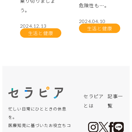
乗り切りましょ
危険性も…。
う。
2024.04.10
2024.12.13
生活と健康
生活と健康
no.
no.
no.
no.
no.
no.
no.
no.
no.
no.
no.
no.
飲み会シー
「クサい
言語聴覚士
実はこんな
【体験レポ
誰にでも可
思わぬトラ
手軽に買え
【医療の仕
保険適用で
デスクワー
【インピン
セラピア
記事一
ズン真った
っ！」と言
が療育で実
にかかる！
ート】初め
能性が!?パ
ブルが！？
る“痩せ
事に迫
さらに身近
クで凝り固
ジメント症
とは
覧
忙しい日常にひとときの休息
だ中！二日
われないよ
践！お子さ
出産までに
ての「美容
ーキンソン
「骨伝導イ
薬”の裏側
る！】地域
に―夫婦で
まった体
候群】超音
酔いを防止
うに…。体
んの言語発
必要な費用
鍼」体験。
病ってどん
ヤホン」の
──マンジ
住民の健康
向き合う不
に！簡単ス
波エコーで
を。
する方法を
臭の謎にせ
達を育むア
ってどれく
効果も痛み
な病気？
ワナ
ャロに手を
管理に貢
妊治療のリ
トレッチで
見る“肩の痛
医療知見に基づいたお役立ちコ