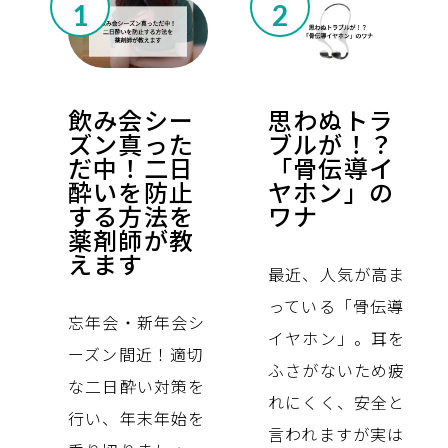
飲み会シー
思わぬトラ
ズン真った
ブルが！？
だ中！二日
「骨伝導イ
酔いを防止
ヤホン」の
する方法を
ワナ
薬剤師が教
えます
最近、人気が高ま
っている「骨伝導
忘年会・新年会シ
イヤホン」。耳を
ーズン間近！適切
ふさがないため疲
な二日酔い対策を
れにくく、安全と
行い、年末年始を
言われますが実は