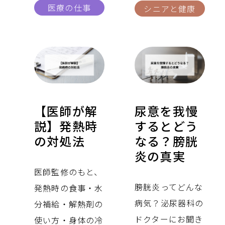
医療の仕事
シニアと健康
【医師が解
尿意を我慢
説】発熱時
するとどう
の対処法
なる？膀胱
炎の真実
医師監修のもと、
膀胱炎ってどんな
発熱時の食事・水
病気？泌尿器科の
分補給・解熱剤の
ドクターにお聞き
使い方・身体の冷