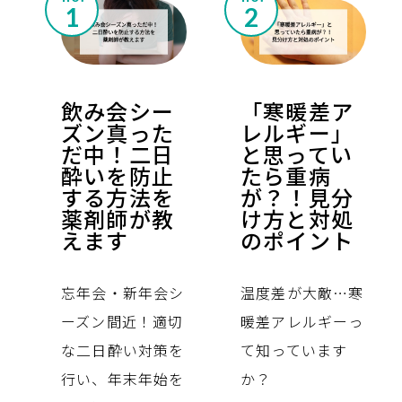
飲み会シー
「寒暖差ア
ズン真った
レルギー」
だ中！二日
と思ってい
酔いを防止
たら重病
する方法を
が？！見分
薬剤師が教
け方と対処
えます
のポイント
忘年会・新年会シ
温度差が大敵…寒
ーズン間近！適切
暖差アレルギーっ
な二日酔い対策を
て知っています
行い、年末年始を
か？