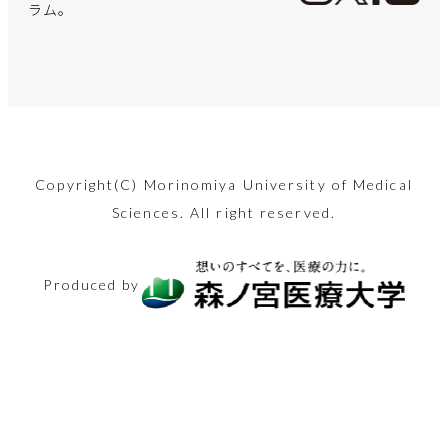
薬剤師が教
まる！
プローチ
らい？
も正直レビ
け方と対処
出す前に知
献！「保健
アル
体も心もス
み”の正体
ラム。
えます
ュー！
のポイント
るべきこと
師」ってど
ッキリ！
手足の震えなど運
んな仕事？
夏です。自分の臭
言語発達に必要な
出産費用の無償化
2022年4月から
五十肩？腕を上げ
動障害や認知機能
忘年会・新年会シ
顔のお悩み解消法
温度差が大敵…寒
マンジャロを用い
あなたの体、凝り
い、気になりませ
各要素へのアプロ
も議論されている
「不妊治療」が保
た時の肩の痛み、
も…パーキンソン
新型コロナへの対
ーズン間近！適切
「美容鍼」。30
暖差アレルギーっ
た減量の現状と健
固まっていません
んか？
ーチや保護者から
昨今。少子化が進
険適用！専門医が
内部ではこうなっ
病の原因と最新の
応や災害派遣など
な二日酔い対策を
代後半の筆者が初
て知っています
康リスク、社会問
か？簡単ストレッ
お子さんにしてし
む日本ですが、実
リアルな医療現場
ていました。改善
治療法に迫りま
で、世間からたび
行い、年末年始を
2024.08.09
めて体験した内容
か？
題に関し看護師の
チで心も体も健康
Copyright(C) Morinomiya University of Medical
まいがちな言語面
際には妊娠から出
を語ります。
方法も紹介。
す。
美容
たび注目を集める
Sciences. All right reserved.
乗り切りましょ
を、つつみ隠さず
卵が迫ります
になりましょう！
でのNG行動を知
産までにどれくら
2025.11.21
「保健師」の仕事
う。
全てお伝えしま
2026.02.13
2025.11.14
りましょう！
いのお金がかかる
2024.11.15
生活と健康
シニアと健康
医療とお金
2025.12.26
内容ややりがいに
2024.08.23
シニアと健康
す！
Produced by
のでしょうか？
体験レポート
美容
2024.12.13
迫ります！
2025.03.14
生活と健康
医療の仕事
2025.05.30
2024.08.30
体験レポート
2025.02.27
医療とお金
医療の仕事