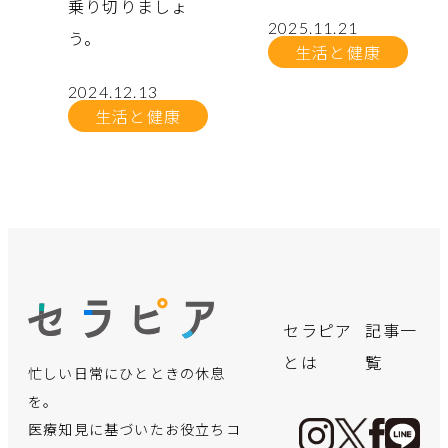
乗り切りましょ
2025.11.21
う。
生活と健康
2024.12.13
生活と健康
no.
no.
no.
no.
no.
no.
no.
no.
no.
no.
no.
no.
飲み会シー
「クサい
言語聴覚士
実はこんな
【体験レポ
誰にでも可
「寒暖差ア
手軽に買え
【医療の仕
保険適用で
デスクワー
【インピン
セラピア
記事一
ズン真った
っ！」と言
が療育で実
にかかる！
ート】初め
能性が!?パ
レルギー」
る“痩せ
事に迫
さらに身近
クで凝り固
ジメント症
とは
覧
忙しい日常にひとときの休息
だ中！二日
われないよ
践！お子さ
出産までに
ての「美容
ーキンソン
と思ってい
薬”の裏側
る！】地域
に―夫婦で
まった体
候群】超音
酔いを防止
うに…。体
んの言語発
必要な費用
鍼」体験。
病ってどん
たら重病
──マンジ
住民の健康
向き合う不
に！簡単ス
波エコーで
を。
する方法を
臭の謎にせ
達を育むア
ってどれく
効果も痛み
な病気？
が？！見分
ャロに手を
管理に貢
妊治療のリ
トレッチで
見る“肩の痛
医療知見に基づいたお役立ちコ