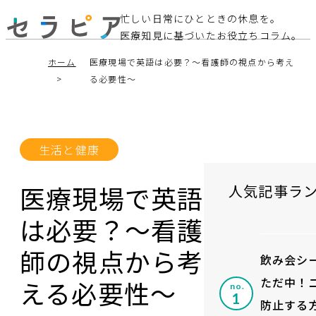
忙しい日常にひとときの休息を。
医療知見に基づいたお役立ちコラム。
ホーム
医療現場で英語は必要？～看護師の視点から考え
る必要性～
生活と健康
医療現場で英語
人気記事ラ
は必要？～看護
師の視点から考
飲み会シ
ただ中！
える必要性～
no.
防止する