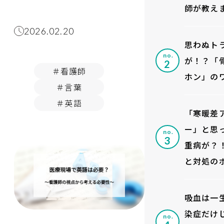
師が教え
2026.02.20
思わぬト
no.
が！？「
＃看護師
ホン」の
＃言葉
＃英語
「寒暖差
ー」と思
no.
重病が？
と対処の
吸血は一
染症だけ
no.