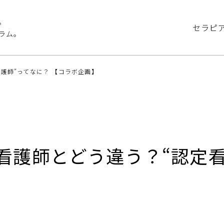
。
セラピ
ラム。
護師”ってなに？ 【コラボ企画】
看護師とどう違う？“認定看