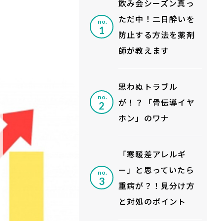
飲み会シーズン真っ
ただ中！二日酔いを
no.
防止する方法を薬剤
師が教えます
思わぬトラブル
no.
が！？「骨伝導イヤ
ホン」のワナ
「寒暖差アレルギ
ー」と思っていたら
no.
重病が？！見分け方
と対処のポイント