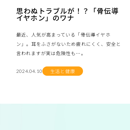
思わぬトラブルが！？「骨伝導
イヤホン」のワナ
最近、人気が高まっている「骨伝導イヤホ
ン」。耳をふさがないため疲れにくく、安全と
言われますが実は危険性も…。
生活と健康
2024.04.10
no.
no.
no.
no.
no.
no.