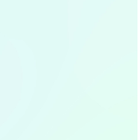
「寒暖差アレルギー」と思ってい
花粉症と鼻毛のハナシ
看護師が伝えるユマニチュードと
【接骨院監修】肩こり・首こりの
「あんたも歳やな」はウソだっ
たら重病が？！見分け方と対処の
いうケア技法について
原因はこれ？ストレートネックを
た！？知られざる筋肉痛の謎
ポイント
招く姿勢不良を改善しよう！
身だしなみとしても気を付けたい、鼻毛と花粉症
相手を 一人の人として尊重する関わり を大切に
「歳をとったから筋肉痛がくるのが遅くなる」っ
との関係についてお話しします。
温度差が大敵…寒暖差アレルギーって知っていま
つらい肩こり・首こりに！一緒にストレッチをし
した優しいケア技法が「ユマニチュード」です。
て本当!?スポーツ科学の先生に聞きました。
すか？
て改善しましょう！
その理念と実践法をご紹介します。
美容
2025.04.04
シニアと健康
2024.07.12
体験レポート
生活と健康
2025.11.21
2025.12.12
医療の仕事
2026.01.09