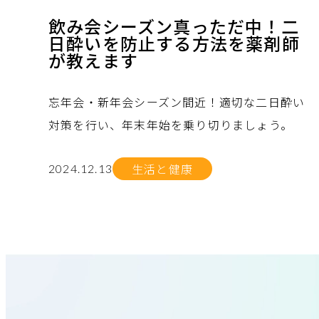
飲み会シーズン真っただ中！二
日酔いを防止する方法を薬剤師
が教えます
忘年会・新年会シーズン間近！適切な二日酔い
対策を行い、年末年始を乗り切りましょう。
生活と健康
2024.12.13
no.
no.
no.
no.
no.
no.