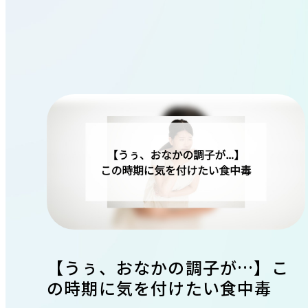
飲み会シーズン真っただ中！二日
「クサいっ！」と言われないよう
言語聴覚士が療育で実践！お子さ
実はこんなにかかる！出産までに
【体験レポート】初めての「美容
誰にでも可能性が!?パーキンソン
酔いを防止する方法を薬剤師が教
に…。体臭の謎にせまる！
んの言語発達を育むアプローチ
必要な費用ってどれくらい？
鍼」体験。効果も痛みも正直レビ
病ってどんな病気？
えます
ュー！
夏です。自分の臭い、気になりませんか？
言語発達に必要な各要素へのアプローチや保護者
出産費用の無償化も議論されている昨今。少子化
手足の震えなど運動障害や認知機能も…パーキン
忘年会・新年会シーズン間近！適切な二日酔い対
顔のお悩み解消法「美容鍼」。30代後半の筆者
からお子さんにしてしまいがちな言語面でのNG
が進む日本ですが、実際には妊娠から出産までに
ソン病の原因と最新の治療法に迫ります。
策を行い、年末年始を乗り切りましょう。
初めて体験した内容を、つつみ隠さず全てお伝え
美容
2024.08.09
行動を知りましょう！
どれくらいのお金がかかるのでしょうか？
します！
シニアと健康
2024.11.15
生活と健康
2024.12.13
医療の仕事
医療とお金
2025.03.14
2024.08.30
体験レポート
2025.05.30
【うぅ、おなかの調子が…】こ
の時期に気を付けたい食中毒