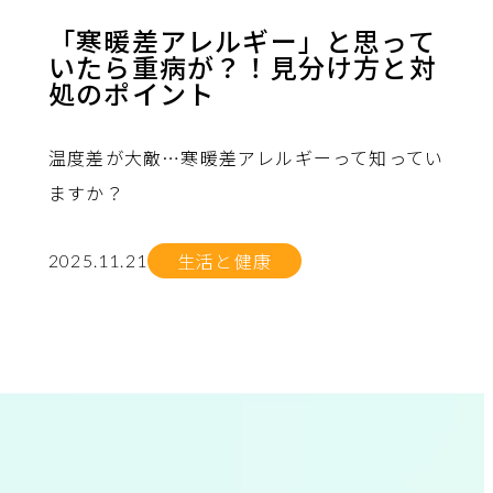
「寒暖差アレルギー」と思って
いたら重病が？！見分け方と対
処のポイント
温度差が大敵…寒暖差アレルギーって知ってい
ますか？
生活と健康
2025.11.21
no.
no.
no.
no.
no.