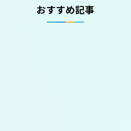
おすすめ記事
思わぬトラブルが！？「骨伝導イ
手軽に買える“痩せ薬”の裏側──
【医療の仕事に迫る！】地域住民
保険適用でさらに身近に―夫婦で
デスクワークで凝り固まった体
【インピンジメント症候群】超音
ヤホン」のワナ
マンジャロに手を出す前に知るべ
の健康管理に貢献！「保健師」っ
向き合う不妊治療のリアル
に！簡単ストレッチで体も心もス
波エコーで見る“肩の痛み”の正体
きこと
てどんな仕事？
ッキリ！
最近、人気が高まっている「骨伝導イヤホン」。
2022年4月から「不妊治療」が保険適用！専門医
五十肩？腕を上げた時の肩の痛み、内部ではこう
が
マンジャロを用いた減量の現状と健康リスク、社
新型コロナへの対応や災害派遣などで、世間から
あなたの体、凝り固まっていませんか？簡単スト
耳をふさがないため疲れにくく、安全と言われま
がリアルな医療現場を語ります。
なっていました。改善方法も紹介。
会問題に関し看護師の卵が迫ります
たびたび注目を集める「保健師」の仕事内容やや
レッチで心も体も健康になりましょう！
すが実は危険性も…。
りがいに迫ります！
シニアと健康
医療とお金
2026.02.13
2025.11.14
体験レポート
美容
2025.12.26
2024.08.23
生活と健康
2024.04.10
医療の仕事
2025.02.27