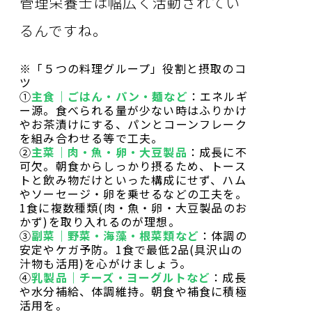
管理栄養士は幅広く活動されてい
るんですね。
※「５つの料理グループ」役割と摂取のコ
ツ
①
主食｜ごはん・パン・麺など
：エネルギ
ー源。食べられる量が少ない時はふりかけ
やお茶漬けにする、パンとコーンフレーク
を組み合わせる等で工夫。
②
主菜｜肉・魚・卵・大豆製品
：成長に不
可欠。朝食からしっかり摂るため、トース
トと飲み物だけといった構成にせず、ハム
やソーセージ・卵を乗せるなどの工夫を。
1食に複数種類(肉・魚・卵・大豆製品のお
かず)を取り入れるのが理想。
③
副菜｜野菜・海藻・根菜類など
：体調の
安定やケガ予防。1食で最低2品(具沢山の
汁物も活用)を心がけましょう。
④
乳製品｜チーズ・ヨーグルトなど
：成長
や水分補給、体調維持。朝食や補食に積極
活用を。