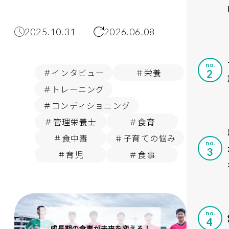
2025.10.31
2026.06.08
no.
＃インタビュー
＃栄養
＃トレーニング
＃コンディショニング
＃管理栄養士
＃食育
＃食中毒
＃子育ての悩み
no.
＃育児
＃食事
no.