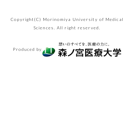
ーズン間近！適切
「美容鍼」。30
た減量の現状と健
固まっていません
んか？
ーチや保護者から
昨今。少子化が進
険適用！専門医が
内部ではこうなっ
病の原因と最新の
ふさがないため疲
応や災害派遣など
な二日酔い対策を
代後半の筆者が初
康リスク、社会問
か？簡単ストレッ
お子さんにしてし
む日本ですが、実
リアルな医療現場
ていました。改善
治療法に迫りま
れにくく、安全と
で、世間からたび
行い、年末年始を
2024.08.09
めて体験した内容
題に関し看護師の
チで心も体も健康
Copyright(C) Morinomiya University of Medical
まいがちな言語面
際には妊娠から出
を語ります。
方法も紹介。
す。
言われますが実は
美容
たび注目を集める
Sciences. All right reserved.
乗り切りましょ
を、つつみ隠さず
卵が迫ります
になりましょう！
でのNG行動を知
産までにどれくら
危険性も…。
「保健師」の仕事
う。
全てお伝えしま
2026.02.13
2025.11.14
りましょう！
いのお金がかかる
2024.11.15
シニアと健康
医療とお金
2025.12.26
内容ややりがいに
2024.08.23
シニアと健康
す！
Produced by
のでしょうか？
2024.04.10
体験レポート
美容
2024.12.13
迫ります！
生活と健康
2025.03.14
生活と健康
医療の仕事
2025.05.30
2024.08.30
体験レポート
2025.02.27
医療とお金
医療の仕事