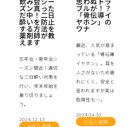
飲み会シー
思わぬトラ
ズン真った
ブルが！？
だ中！二日
「骨伝導イ
酔いを防止
ヤホン」の
する方法を
ワナ
薬剤師が教
えます
最近、人気が高ま
っている「骨伝導
忘年会・新年会シ
イヤホン」。耳を
ーズン間近！適切
ふさがないため疲
な二日酔い対策を
れにくく、安全と
行い、年末年始を
言われますが実は
乗り切りましょ
危険性も…。
う。
2024.04.10
2024.12.13
生活と健康
生活と健康