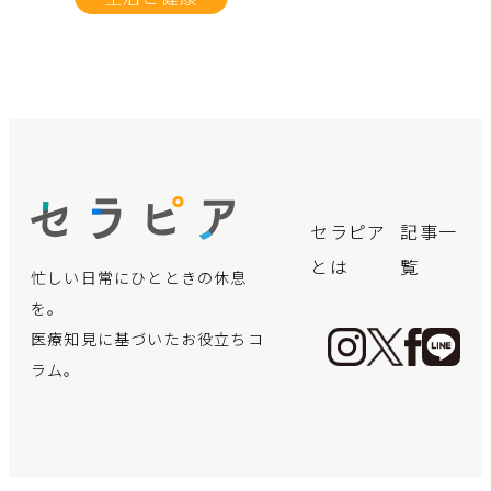
no.
no.
no.
no.
no.
no.
no.
no.
no.
no.
no.
no.
飲み会シー
「クサい
言語聴覚士
実はこんな
【体験レポ
誰にでも可
思わぬトラ
手軽に買え
【医療の仕
保険適用で
デスクワー
【インピン
セラピア
記事一
ズン真った
っ！」と言
が療育で実
にかかる！
ート】初め
能性が!?パ
ブルが！？
る“痩せ
事に迫
さらに身近
クで凝り固
ジメント症
とは
覧
忙しい日常にひとときの休息
だ中！二日
われないよ
践！お子さ
出産までに
ての「美容
ーキンソン
「骨伝導イ
薬”の裏側
る！】地域
に―夫婦で
まった体
候群】超音
酔いを防止
うに…。体
んの言語発
必要な費用
鍼」体験。
病ってどん
ヤホン」の
──マンジ
住民の健康
向き合う不
に！簡単ス
波エコーで
を。
する方法を
臭の謎にせ
達を育むア
ってどれく
効果も痛み
な病気？
ワナ
ャロに手を
管理に貢
妊治療のリ
トレッチで
見る“肩の痛
医療知見に基づいたお役立ちコ
薬剤師が教
まる！
プローチ
らい？
も正直レビ
出す前に知
献！「保健
アル
体も心もス
み”の正体
ラム。
えます
ュー！
るべきこと
師」ってど
ッキリ！
手足の震えなど運
最近、人気が高ま
んな仕事？
夏です。自分の臭
言語発達に必要な
出産費用の無償化
2022年4月から
五十肩？腕を上げ
動障害や認知機能
っている「骨伝導
忘年会・新年会シ
顔のお悩み解消法
マンジャロを用い
あなたの体、凝り
い、気になりませ
各要素へのアプロ
も議論されている
「不妊治療」が保
た時の肩の痛み、
も…パーキンソン
イヤホン」。耳を
新型コロナへの対