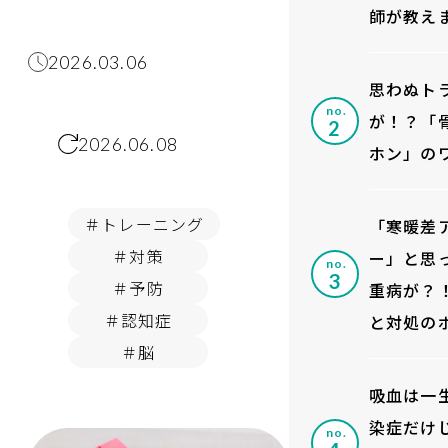
師が教え
2026.03.06
思わぬト
no.
が！？「
2026.06.08
ホン」の
＃トレーニング
「寒暖差
＃対策
ー」と思
no.
＃予防
重病が？
＃認知症
と対処の
＃脳
吸血は一
染症だけ
no.