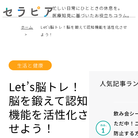
忙しい日常にひとときの休息を。
医療知見に基づいたお役立ちコラム。
ホーム
Let’s脳トレ！脳を鍛えて認知機能を活性化させ
よう！
生活と健康
Let’s脳トレ！
人気記事ラ
脳を鍛えて認知
機能を活性化さ
飲み会シ
ただ中！
せよう！
no.
防止する