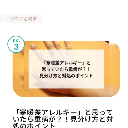
シニアと健康
no.
「寒暖差アレルギー」と思って
いたら重病が？！見分け方と対
処のポイント