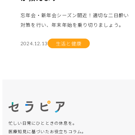
忘年会・新年会シーズン間近！適切な二日酔い
対策を行い、年末年始を乗り切りましょう。
生活と健康
2024.12.13
no.
no.
no.
no.
no.
no.
忙しい日常にひとときの休息を。
医療知見に基づいたお役立ちコラム。