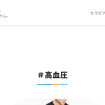
。
セラピ
ラム。
＃高血圧