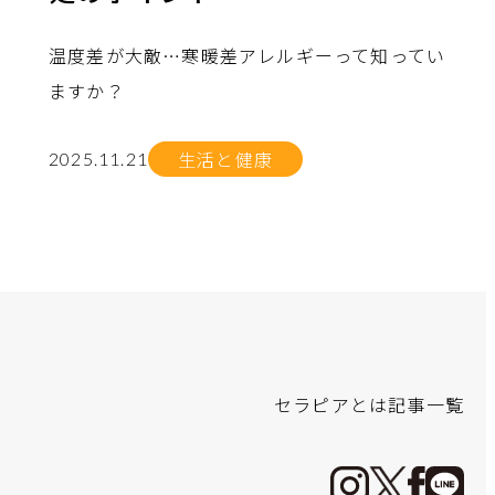
温度差が大敵…寒暖差アレルギーって知ってい
ますか？
生活と健康
2025.11.21
no.
no.
no.
no.
no.
セラピアとは
記事一覧