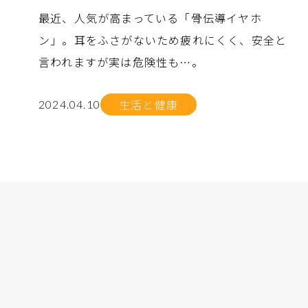
最近、人気が高まっている「骨伝導イヤホ
ン」。耳をふさがないため疲れにくく、安全と
言われますが実は危険性も…。
生活と健康
2024.04.10
no.
no.
no.
no.
no.
no.