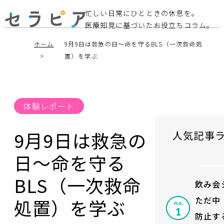
忙しい日常にひとときの休息を。
医療知見に基づいたお役立ちコラム。
ホーム
9月9日は救急の日～命を守るBLS（一次救命処
置）を学ぶ
体験レポート
9月9日は救急の
人気記事
日～命を守る
BLS（一次救命
飲み会
ただ中
処置）を学ぶ
no.
防止す