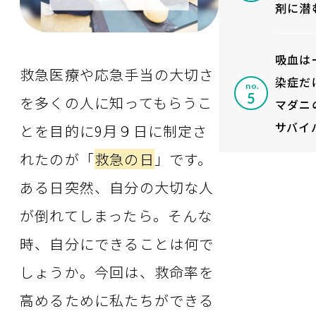
剤に潜
吸血は
救急医療や応急手当の大切さ
染症だ
no.
を多くの人に知ってもらうこ
マダニ
サバイ
とを目的に9月９日に制定さ
れたのが「
救急の日
」です。
ある日突然、自分の大切な人
が倒れてしまったら。そんな
時、自分にできることは何で
しょうか。今回は、救命率を
高めるために私たちができる