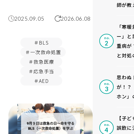
師が教
2025.09.05
2026.06.08
「寒暖
ー」と
no.
＃BLS
重病が
＃一次救命処置
と対処
＃救急医療
＃応急手当
思わぬ
＃AED
no.
が！？
ホン」
【子ど
no.
誤飲に