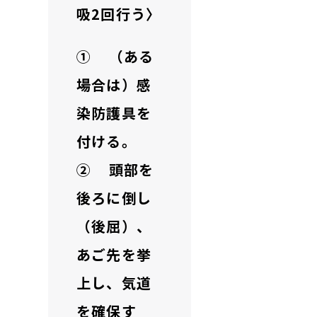
吸2回行う〉
① （ある
場合は）感
染防護具を
付ける。
② 頭部を
後ろに倒し
（後屈）、
あご先を挙
上し、気道
を確保す