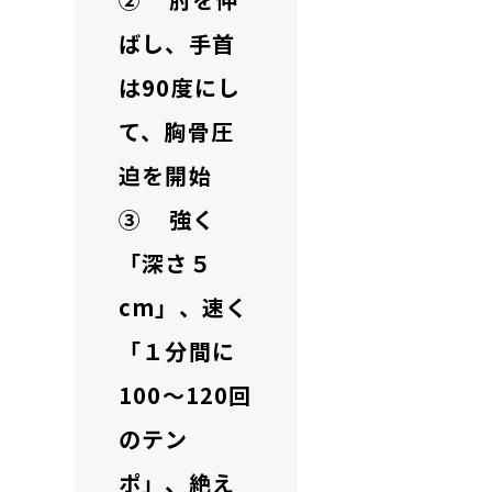
ばし、手首
は90度にし
て、胸骨圧
迫を開始
③ 強く
「深さ５
cm」、速く
「１分間に
100～120回
のテン
ポ」、絶え