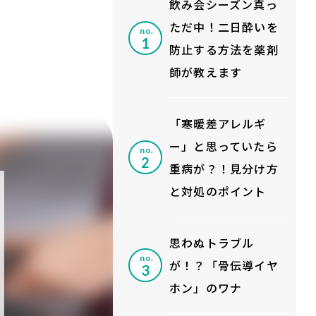
飲み会シーズン真っ
ただ中！二日酔いを
no.
防止する方法を薬剤
師が教えます
「寒暖差アレルギ
ー」と思っていたら
no.
重病が？！見分け方
と対処のポイント
思わぬトラブル
no.
が！？「骨伝導イヤ
ホン」のワナ