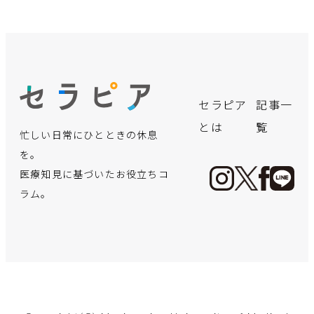
no.
no.
no.
no.
no.
no.
no.
no.
no.
no.
no.
no.
飲み会シー
「クサい
言語聴覚士
実はこんな
【体験レポ
誰にでも可
「寒暖差ア
手軽に買え
【医療の仕
保険適用で
デスクワー
【インピン
セラピア
記事一
ズン真った
っ！」と言
が療育で実
にかかる！
ート】初め
能性が!?パ
レルギー」
る“痩せ
事に迫
さらに身近
クで凝り固
ジメント症
とは
覧
忙しい日常にひとときの休息
だ中！二日
われないよ
践！お子さ
出産までに
ての「美容
ーキンソン
と思ってい
薬”の裏側
る！】地域
に―夫婦で
まった体
候群】超音
酔いを防止
うに…。体
んの言語発
必要な費用
鍼」体験。
病ってどん
たら重病
──マンジ
住民の健康
向き合う不
に！簡単ス
波エコーで
を。
する方法を
臭の謎にせ
達を育むア
ってどれく
効果も痛み
な病気？
が？！見分
ャロに手を
管理に貢
妊治療のリ
トレッチで
見る“肩の痛
医療知見に基づいたお役立ちコ
薬剤師が教
まる！
プローチ
らい？
も正直レビ
け方と対処
出す前に知
献！「保健
アル
体も心もス
み”の正体
ラム。
えます
ュー！
のポイント
るべきこと
師」ってど
ッキリ！
手足の震えなど運
んな仕事？
夏です。自分の臭
言語発達に必要な
出産費用の無償化
2022年4月から
五十肩？腕を上げ
動障害や認知機能
忘年会・新年会シ
顔のお悩み解消法
温度差が大敵…寒
マンジャロを用い
あなたの体、凝り
い、気になりませ
各要素へのアプロ
も議論されている
「不妊治療」が保
た時の肩の痛み、
も…パーキンソン
新型コロナへの対
ーズン間近！適切
「美容鍼」。30
暖差アレルギーっ
た減量の現状と健
固まっていません
んか？
ーチや保護者から
昨今。少子化が進
険適用！専門医が
内部ではこうなっ
病の原因と最新の
応や災害派遣など
な二日酔い対策を
代後半の筆者が初
て知っています
康リスク、社会問
か？簡単ストレッ
お子さんにしてし
む日本ですが、実
リアルな医療現場
ていました。改善
治療法に迫りま
で、世間からたび