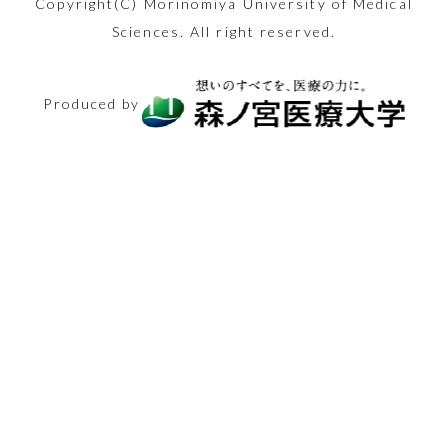
行い、年末年始を
2024.08.09
めて体験した内容
か？
題に関し看護師の
チで心も体も健康
Copyright(C) Morinomiya University of Medical
まいがちな言語面
際には妊娠から出
を語ります。
方法も紹介。
す。
美容
たび注目を集める
Sciences. All right reserved.
乗り切りましょ
を、つつみ隠さず
卵が迫ります
になりましょう！
でのNG行動を知
産までにどれくら
2025.11.21
「保健師」の仕事
う。
全てお伝えしま
2026.02.13
2025.11.14
りましょう！
いのお金がかかる
2024.11.15
生活と健康
シニアと健康
医療とお金
2025.12.26
内容ややりがいに
2024.08.23
シニアと健康
す！
Produced by
のでしょうか？
体験レポート
美容
2024.12.13
迫ります！
2025.03.14
生活と健康
医療の仕事
2025.05.30
2024.08.30
体験レポート
2025.02.27
医療とお金
医療の仕事