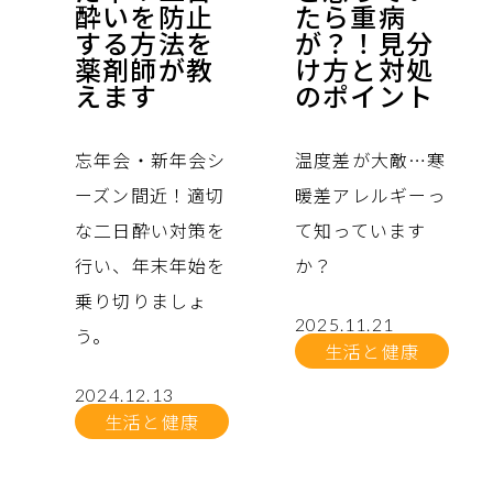
酔いを防止
たら重病
する方法を
が？！見分
薬剤師が教
け方と対処
えます
のポイント
忘年会・新年会シ
温度差が大敵…寒
ーズン間近！適切
暖差アレルギーっ
な二日酔い対策を
て知っています
行い、年末年始を
か？
乗り切りましょ
2025.11.21
う。
生活と健康
2024.12.13
生活と健康