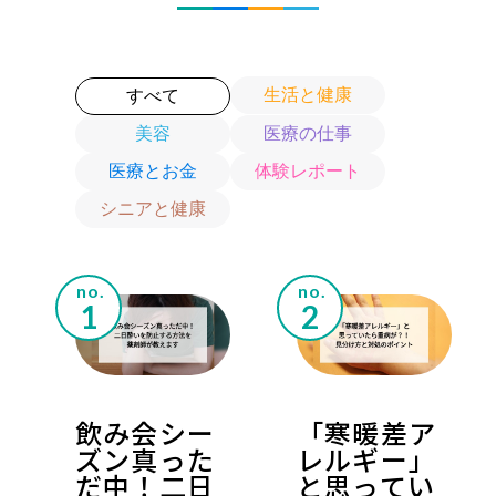
生活と健康
すべて
美容
医療の仕事
医療とお金
体験レポート
シニアと健康
no.
no.
飲み会シー
「寒暖差ア
ズン真った
レルギー」
だ中！二日
と思ってい