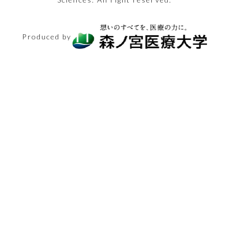
乗り切りましょ
を、つつみ隠さず
卵が迫ります
になりましょう！
でのNG行動を知
産までにどれくら
2025.11.21
「保健師」の仕事
う。
全てお伝えしま
2026.02.13
2025.11.14
りましょう！
いのお金がかかる
2024.11.15
生活と健康
シニアと健康
医療とお金
2025.12.26
内容ややりがいに
2024.08.23
シニアと健康
す！
Produced by
のでしょうか？
体験レポート
美容
2024.12.13
迫ります！
2025.03.14
生活と健康
医療の仕事
2025.05.30
2024.08.30
体験レポート
2025.02.27
医療とお金
医療の仕事