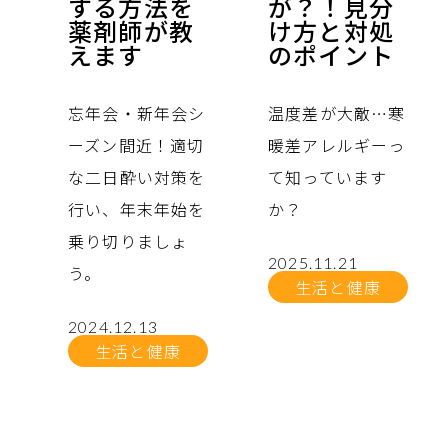
する方法を
が？！見分
薬剤師が教
け方と対処
えます
のポイント
忘年会・新年会シ
温度差が大敵…寒
ーズン間近！適切
暖差アレルギーっ
な二日酔い対策を
て知っています
行い、年末年始を
か？
乗り切りましょ
2025.11.21
う。
生活と健康
2024.12.13
生活と健康
no.
no.
no.
no.
no.
no.
no.
no.
no.
no.
no.
no.