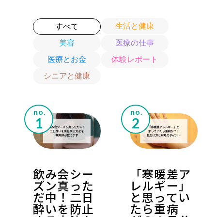
生活と健康
すべて
美容
医療の仕事
医療とお金
体験レポート
シニアと健康
no.
no.
飲み会シー
「寒暖差ア
ズン真った
レルギー」
だ中！二日
と思ってい
酔いを防止
たら重病