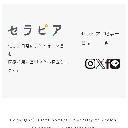
飲み会シー
「クサい
言語聴覚士
実はこんな
【体験レポ
誰にでも可
「寒暖差ア
手軽に買え
【医療の仕
保険適用で
デスクワー
【インピン
セラピア
記事一
ズン真った
っ！」と言
が療育で実
にかかる！
ート】初め
能性が!?パ
レルギー」
る“痩せ
事に迫
さらに身近
クで凝り固
ジメント症
とは
覧
忙しい日常にひとときの休息
だ中！二日
われないよ
践！お子さ
出産までに
ての「美容
ーキンソン
と思ってい
薬”の裏側
る！】地域
に―夫婦で
まった体
候群】超音
酔いを防止
うに…。体
んの言語発
必要な費用
鍼」体験。
病ってどん
たら重病
──マンジ
住民の健康
向き合う不
に！簡単ス
波エコーで
を。
する方法を
臭の謎にせ
達を育むア
ってどれく
効果も痛み
な病気？
が？！見分
ャロに手を
管理に貢
妊治療のリ
トレッチで
見る“肩の痛
医療知見に基づいたお役立ちコ
薬剤師が教
まる！
プローチ
らい？
も正直レビ
け方と対処
出す前に知
献！「保健
アル
体も心もス
み”の正体
ラム。
えます
ュー！
のポイント
るべきこと
師」ってど
ッキリ！
手足の震えなど運
んな仕事？
夏です。自分の臭
言語発達に必要な
出産費用の無償化
2022年4月から
五十肩？腕を上げ
動障害や認知機能
忘年会・新年会シ
顔のお悩み解消法
温度差が大敵…寒
マンジャロを用い
あなたの体、凝り
い、気になりませ
各要素へのアプロ
も議論されている
「不妊治療」が保
た時の肩の痛み、
も…パーキンソン
新型コロナへの対
ーズン間近！適切
「美容鍼」。30
暖差アレルギーっ
た減量の現状と健
固まっていません
んか？
ーチや保護者から
昨今。少子化が進
険適用！専門医が
内部ではこうなっ
病の原因と最新の
応や災害派遣など
な二日酔い対策を
代後半の筆者が初
て知っています
康リスク、社会問
か？簡単ストレッ
お子さんにしてし
む日本ですが、実
リアルな医療現場
ていました。改善
治療法に迫りま
で、世間からたび
行い、年末年始を
2024.08.09
めて体験した内容
か？
題に関し看護師の
チで心も体も健康
Copyright(C) Morinomiya University of Medical
まいがちな言語面
際には妊娠から出
を語ります。
方法も紹介。
す。
美容
たび注目を集める
Sciences. All right reserved.