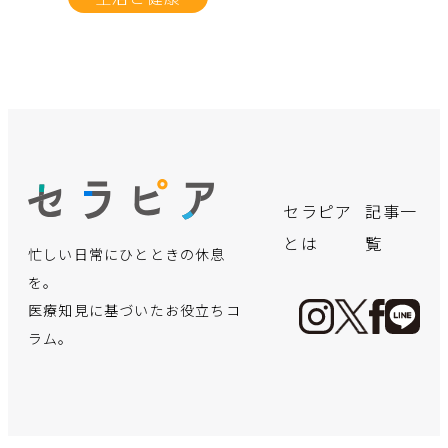
no.
no.
no.
no.
no.
no.
no.
no.
no.
no.
no.
no.
飲み会シー
「クサい
言語聴覚士
実はこんな
【体験レポ
誰にでも可
「寒暖差ア
手軽に買え
【医療の仕
保険適用で
デスクワー
【インピン
セラピア
記事一
ズン真った
っ！」と言
が療育で実
にかかる！
ート】初め
能性が!?パ
レルギー」
る“痩せ
事に迫
さらに身近
クで凝り固
ジメント症
とは
覧
忙しい日常にひとときの休息
だ中！二日
われないよ
践！お子さ
出産までに
ての「美容
ーキンソン
と思ってい
薬”の裏側
る！】地域
に―夫婦で
まった体
候群】超音
酔いを防止
うに…。体
んの言語発
必要な費用
鍼」体験。
病ってどん
たら重病
──マンジ
住民の健康
向き合う不
に！簡単ス
波エコーで
を。
する方法を
臭の謎にせ
達を育むア
ってどれく
効果も痛み
な病気？
が？！見分
ャロに手を
管理に貢
妊治療のリ
トレッチで
見る“肩の痛
医療知見に基づいたお役立ちコ
薬剤師が教
まる！
プローチ
らい？
も正直レビ
け方と対処
出す前に知
献！「保健
アル
体も心もス
み”の正体
ラム。
えます
ュー！
のポイント
るべきこと
師」ってど
ッキリ！
手足の震えなど運
んな仕事？
夏です。自分の臭
言語発達に必要な
出産費用の無償化
2022年4月から
五十肩？腕を上げ
動障害や認知機能
忘年会・新年会シ
顔のお悩み解消法
温度差が大敵…寒
マンジャロを用い
あなたの体、凝り
い、気になりませ
各要素へのアプロ
も議論されている
「不妊治療」が保
た時の肩の痛み、
も…パーキンソン
新型コロナへの対