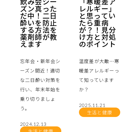
飲み会シー
「寒暖差ア
ズン真った
レルギー」
だ中！二日
と思ってい
酔いを防止
たら重病
する方法を
が？！見分
薬剤師が教
け方と対処
えます
のポイント
忘年会・新年会シ
温度差が大敵…寒
ーズン間近！適切
暖差アレルギーっ
な二日酔い対策を
て知っています
行い、年末年始を
か？
乗り切りましょ
2025.11.21
う。
生活と健康
2024.12.13
生活と健康