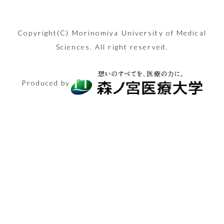
ーズン間近！適切
「美容鍼」。30
暖差アレルギーっ
た減量の現状と健
固まっていません
んか？
ーチや保護者から
昨今。少子化が進
険適用！専門医が
内部ではこうなっ
病の原因と最新の
応や災害派遣など
な二日酔い対策を
代後半の筆者が初
て知っています
康リスク、社会問
か？簡単ストレッ
お子さんにしてし
む日本ですが、実
リアルな医療現場
ていました。改善
治療法に迫りま
で、世間からたび
行い、年末年始を
2024.08.09
めて体験した内容
か？
題に関し看護師の
チで心も体も健康
Copyright(C) Morinomiya University of Medical
まいがちな言語面
際には妊娠から出
を語ります。
方法も紹介。
す。
美容
たび注目を集める
Sciences. All right reserved.
乗り切りましょ
を、つつみ隠さず
卵が迫ります
になりましょう！
でのNG行動を知
産までにどれくら
2025.11.21
「保健師」の仕事
う。
全てお伝えしま
2026.02.13
2025.11.14
りましょう！
いのお金がかかる
2024.11.15
生活と健康
シニアと健康
医療とお金
2025.12.26
内容ややりがいに
2024.08.23
シニアと健康
す！
Produced by
のでしょうか？
体験レポート
美容
2024.12.13
迫ります！
2025.03.14
生活と健康
医療の仕事
2025.05.30
2024.08.30
体験レポート
2025.02.27
医療とお金
医療の仕事