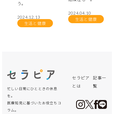
う。
2024.04.10
2024.12.13
生活と健康
生活と健康
no.
no.
no.
no.
no.
no.
no.
no.
no.
no.
no.
no.
飲み会シー
「クサい
言語聴覚士
実はこんな
【体験レポ
誰にでも可
思わぬトラ
手軽に買え
【医療の仕
保険適用で
デスクワー
【インピン
セラピア
記事一
ズン真った
っ！」と言
が療育で実
にかかる！
ート】初め
能性が!?パ
ブルが！？
る“痩せ
事に迫
さらに身近
クで凝り固
ジメント症
とは
覧
忙しい日常にひとときの休息
だ中！二日
われないよ
践！お子さ
出産までに
ての「美容
ーキンソン
「骨伝導イ
薬”の裏側
る！】地域
に―夫婦で
まった体
候群】超音
酔いを防止
うに…。体
んの言語発
必要な費用
鍼」体験。
病ってどん
ヤホン」の
──マンジ
住民の健康
向き合う不
に！簡単ス
波エコーで
を。
する方法を
臭の謎にせ
達を育むア
ってどれく
効果も痛み
な病気？
ワナ
ャロに手を
管理に貢
妊治療のリ
トレッチで
見る“肩の痛
医療知見に基づいたお役立ちコ
薬剤師が教
まる！
プローチ
らい？
も正直レビ
出す前に知
献！「保健
アル
体も心もス
み”の正体
ラム。