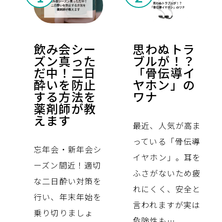
飲み会シー
思わぬトラ
ズン真った
ブルが！？
だ中！二日
「骨伝導イ
酔いを防止
ヤホン」の
する方法を
ワナ
薬剤師が教
えます
最近、人気が高ま
っている「骨伝導
忘年会・新年会シ
イヤホン」。耳を
ーズン間近！適切
ふさがないため疲
な二日酔い対策を
れにくく、安全と
行い、年末年始を
言われますが実は
乗り切りましょ
危険性も…。