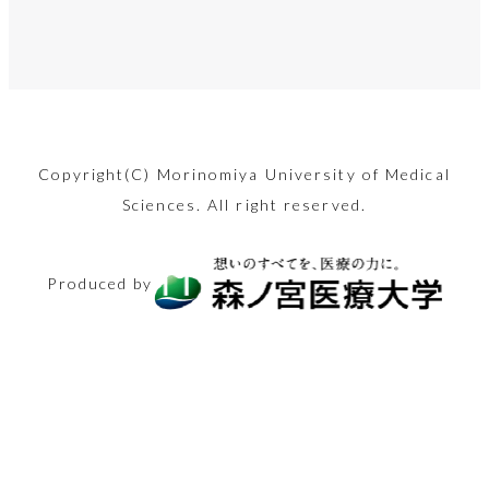
えます
ュー！
るべきこと
師」ってど
ッキリ！
手足の震えなど運
最近、人気が高ま
んな仕事？
夏です。自分の臭
言語発達に必要な
出産費用の無償化
2022年4月から
五十肩？腕を上げ
動障害や認知機能
っている「骨伝導
忘年会・新年会シ
顔のお悩み解消法
マンジャロを用い
あなたの体、凝り
い、気になりませ
各要素へのアプロ
も議論されている
「不妊治療」が保
た時の肩の痛み、
も…パーキンソン
イヤホン」。耳を
新型コロナへの対
ーズン間近！適切
「美容鍼」。30
た減量の現状と健
固まっていません
んか？
ーチや保護者から
昨今。少子化が進
険適用！専門医が
内部ではこうなっ
病の原因と最新の
ふさがないため疲
応や災害派遣など
な二日酔い対策を
代後半の筆者が初
康リスク、社会問
か？簡単ストレッ
お子さんにしてし
む日本ですが、実
リアルな医療現場
ていました。改善
治療法に迫りま
れにくく、安全と
で、世間からたび
行い、年末年始を
2024.08.09
めて体験した内容
題に関し看護師の
チで心も体も健康
Copyright(C) Morinomiya University of Medical
まいがちな言語面
際には妊娠から出
を語ります。
方法も紹介。
す。
言われますが実は
美容
たび注目を集める
Sciences. All right reserved.
乗り切りましょ
を、つつみ隠さず
卵が迫ります
になりましょう！
でのNG行動を知
産までにどれくら
危険性も…。
「保健師」の仕事
う。
全てお伝えしま
2026.02.13
2025.11.14
りましょう！
いのお金がかかる
2024.11.15
シニアと健康
医療とお金
2025.12.26
内容ややりがいに
2024.08.23
シニアと健康
す！
Produced by
のでしょうか？
2024.04.10
体験レポート
美容
2024.12.13
迫ります！
生活と健康
2025.03.14
生活と健康
医療の仕事
2025.05.30
2024.08.30
体験レポート
2025.02.27
医療とお金
医療の仕事