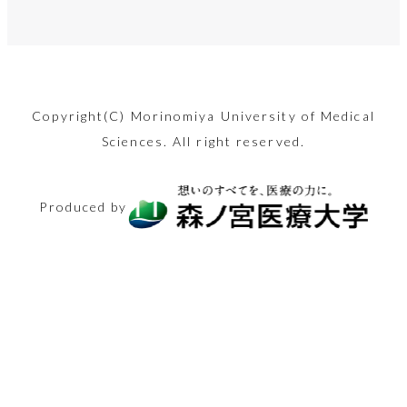
夏です。自分の臭
言語発達に必要な
出産費用の無償化
2022年4月から
五十肩？腕を上げ
動障害や認知機能
忘年会・新年会シ
顔のお悩み解消法
温度差が大敵…寒
マンジャロを用い
あなたの体、凝り
い、気になりませ
各要素へのアプロ
も議論されている
「不妊治療」が保
た時の肩の痛み、
も…パーキンソン
新型コロナへの対
ーズン間近！適切
「美容鍼」。30
暖差アレルギーっ
た減量の現状と健
固まっていません
んか？
ーチや保護者から
昨今。少子化が進
険適用！専門医が
内部ではこうなっ
病の原因と最新の
応や災害派遣など
な二日酔い対策を
代後半の筆者が初
て知っています
康リスク、社会問
か？簡単ストレッ
お子さんにしてし
む日本ですが、実
リアルな医療現場
ていました。改善
治療法に迫りま
で、世間からたび
行い、年末年始を
2024.08.09
めて体験した内容
か？
題に関し看護師の
チで心も体も健康
Copyright(C) Morinomiya University of Medical
まいがちな言語面
際には妊娠から出
を語ります。
方法も紹介。
す。
美容
たび注目を集める
Sciences. All right reserved.
乗り切りましょ
を、つつみ隠さず
卵が迫ります
になりましょう！
でのNG行動を知
産までにどれくら
2025.11.21
「保健師」の仕事
う。
全てお伝えしま
2026.02.13
2025.11.14
りましょう！
いのお金がかかる
2024.11.15
生活と健康
シニアと健康
医療とお金
2025.12.26
内容ややりがいに
2024.08.23
シニアと健康
す！
Produced by
のでしょうか？
体験レポート
美容
2024.12.13
迫ります！
2025.03.14
生活と健康
医療の仕事
2025.05.30
2024.08.30
体験レポート
2025.02.27
医療とお金
医療の仕事