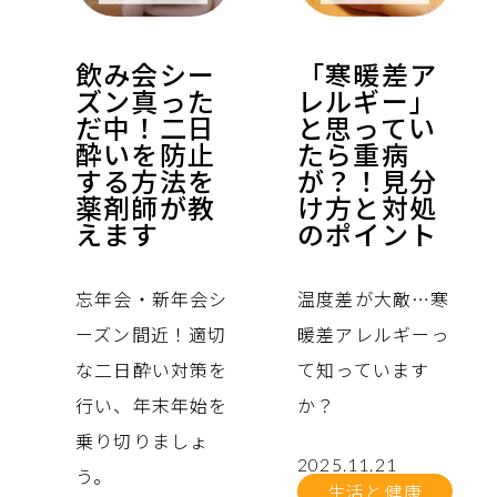
飲み会シー
「寒暖差ア
ズン真った
レルギー」
だ中！二日
と思ってい
酔いを防止
たら重病
する方法を
が？！見分
薬剤師が教
け方と対処
えます
のポイント
忘年会・新年会シ
温度差が大敵…寒
ーズン間近！適切
暖差アレルギーっ
な二日酔い対策を
て知っています
行い、年末年始を
か？
乗り切りましょ
2025.11.21
う。
生活と健康