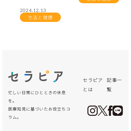
2024.12.13
生活と健康
no.
no.
no.
no.
no.
no.
no.
no.
no.
no.
no.
no.
飲み会シー
「クサい
言語聴覚士
実はこんな
【体験レポ
誰にでも可
「寒暖差ア
手軽に買え
【医療の仕
保険適用で
デスクワー
【インピン
セラピア
記事一
ズン真った
っ！」と言
が療育で実
にかかる！
ート】初め
能性が!?パ
レルギー」
る“痩せ
事に迫
さらに身近
クで凝り固
ジメント症
とは
覧
忙しい日常にひとときの休息
だ中！二日
われないよ
践！お子さ
出産までに
ての「美容
ーキンソン
と思ってい
薬”の裏側
る！】地域
に―夫婦で
まった体
候群】超音
酔いを防止
うに…。体
んの言語発
必要な費用
鍼」体験。
病ってどん
たら重病
──マンジ
住民の健康
向き合う不
に！簡単ス
波エコーで
を。
する方法を
臭の謎にせ
達を育むア
ってどれく
効果も痛み
な病気？
が？！見分
ャロに手を
管理に貢
妊治療のリ
トレッチで
見る“肩の痛
医療知見に基づいたお役立ちコ
薬剤師が教
まる！
プローチ
らい？
も正直レビ
け方と対処
出す前に知
献！「保健
アル
体も心もス
み”の正体
ラム。
えます
ュー！
のポイント
るべきこと
師」ってど
ッキリ！
手足の震えなど運
んな仕事？